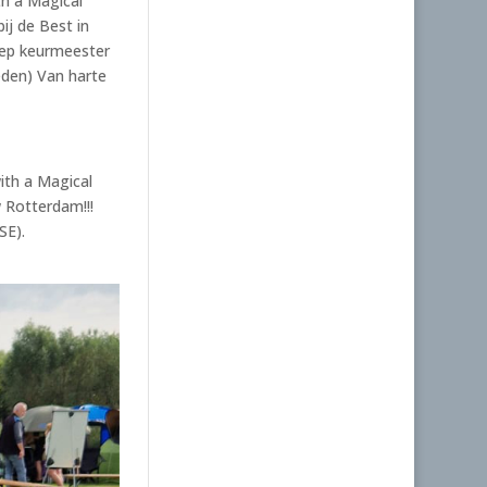
th a Magical
ij de Best in
oep keurmeester
den) Van harte
ith a Magical
 Rotterdam!!!
SE).