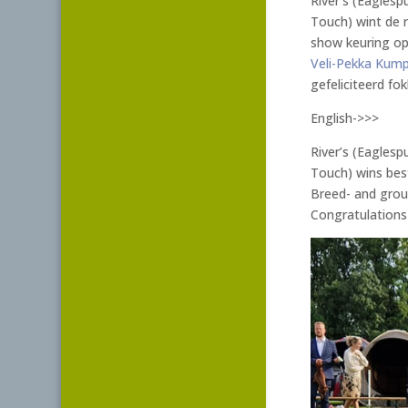
River’s (Eagles
Touch) wint de r
show keuring op
Veli-Pekka Kump
gefeliciteerd fo
English->>>
River’s (Eagles
Touch) wins bes
Breed- and gro
Congratulations