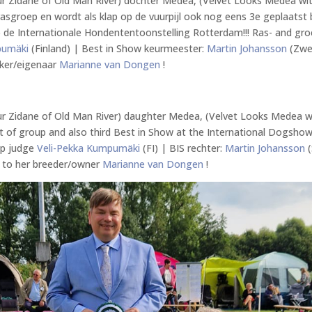
pur Zidane of Old Man River) dochter Medea, (Velvet Looks Medea wi
asgroep en wordt als klap op de vuurpijl ook nog eens 3e geplaatst b
 de Internationale Hondententoonstelling Rotterdam!!! Ras- and gr
umäki
(Finland) | Best in Show keurmeester:
Martin Johansson
(Zwe
kker/eigenaar
Marianne van Dongen
!
pur Zidane of Old Man River) daughter Medea, (Velvet Looks Medea w
t of group and also third Best in Show at the International Dogshow
up judge
Veli-Pekka Kumpumäki
(FI) | BIS rechter:
Martin Johansson
(
 to her breeder/owner
Marianne van Dongen
!