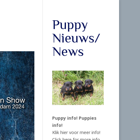
Puppy
Nieuws/
News
Puppy info!
Puppies
info!
Klik hier voor meer info!
Click here for more info