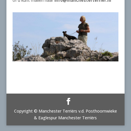
of u kunt mailen naar
info@manchesterterrier.nl
Copyright © Manchester Terriërs v.d. Posthoornwieke
& Eaglespur Manchester Terriërs