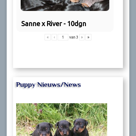
Sanne x River - 10dgn
«
‹
van
3
›
»
Puppy Nieuws/News