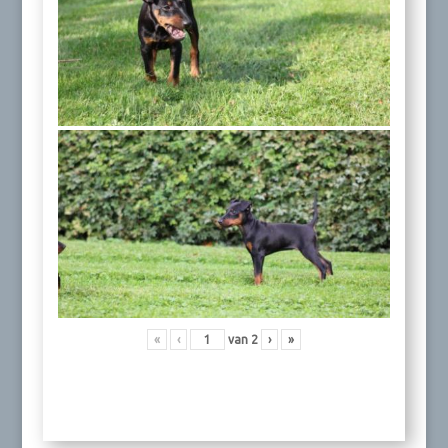
«
‹
van
2
›
»