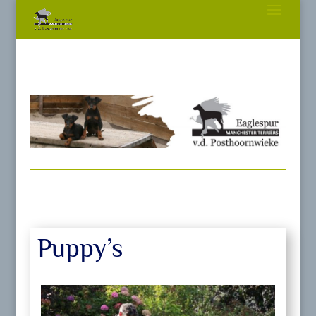
Puppy’s