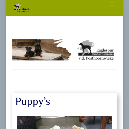
Puppy’s