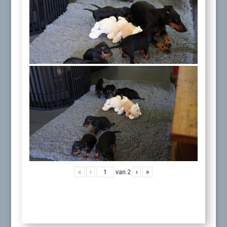
«
‹
van
2
›
»