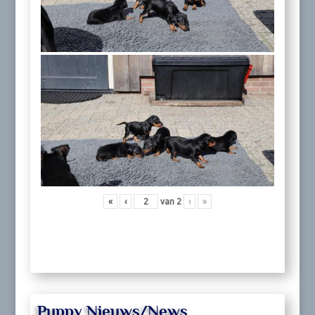
«
‹
van
2
›
»
Puppy Nieuws/News