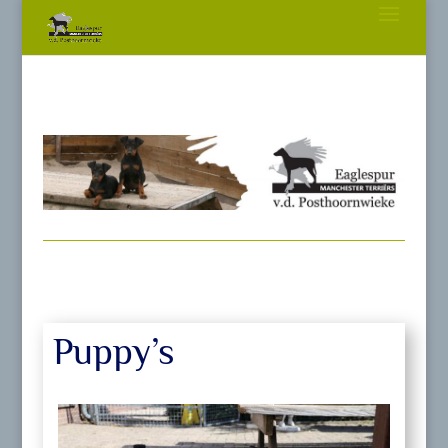
Puppy’s