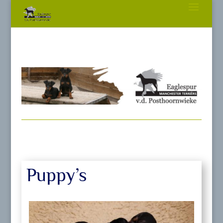
Puppy’s