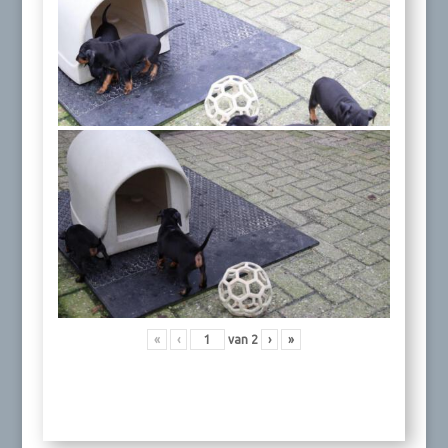
«
‹
van
2
›
»