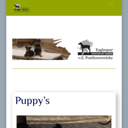
Puppy’s