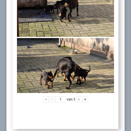
«
‹
van
3
›
»