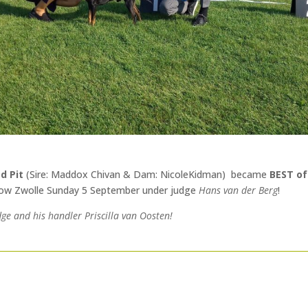
ad Pit
(Sire: Maddox Chivan & Dam: NicoleKidman) became
BEST of
w Zwolle Sunday 5 September under judge
Hans van der Berg
!
dge and his handler Priscilla van Oosten!