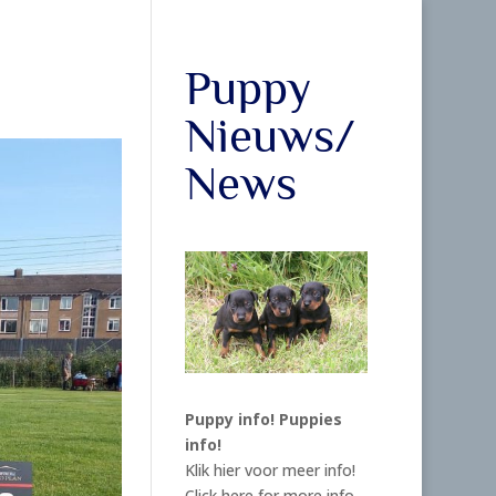
Puppy
Nieuws/
News
Puppy info!
Puppies
info!
Klik hier voor meer info!
Click here for more info