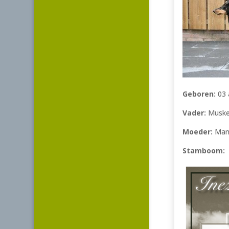
Geboren:
03 
Vader:
Musket
Moeder:
Mand
Stamboom: