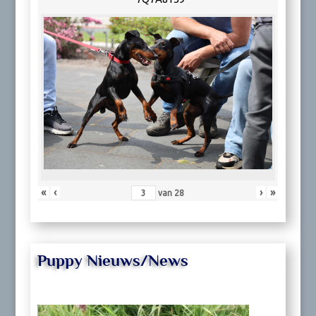
«
‹
›
»
van
28
Puppy Nieuws/News