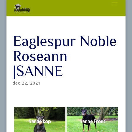
Eaglespur Noble
Roseann
|SANNE
dec 22, 2021
Sanne kop
Sanne Front