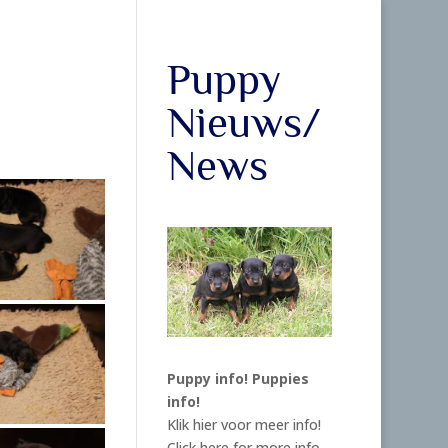
Puppy
Nieuws/
News
Puppy info!
Puppies
info!
Klik hier voor meer info!
Click here for more info