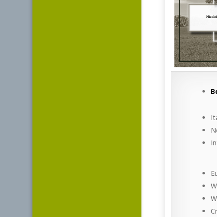
B
I
N
I
E
W
W
C