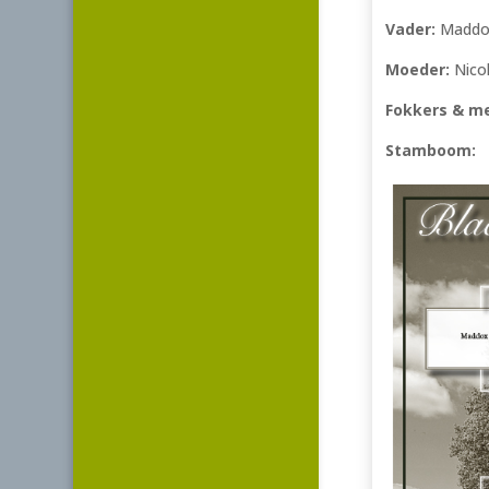
Vader:
Maddox
Moeder:
Nico
Fokkers & m
Stamboom: