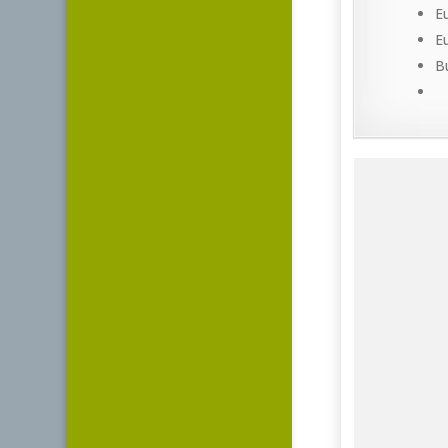
E
E
B