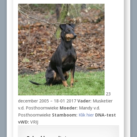
23
december 2005 – 18-01 2017
Vader:
Musketier
v.d. Posthoornwieke
Moeder:
Mandy v.d.
Posthoornwieke
Stamboom:
Klik hier
DNA-test
vWD:
VRIJ