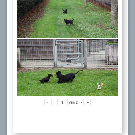
«
‹
van
2
›
»