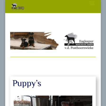
Puppy’s