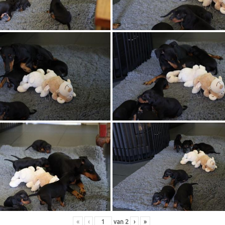
«
‹
van
2
›
»