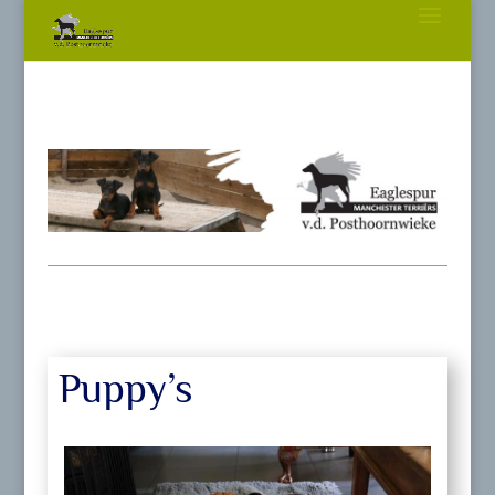
Puppy’s