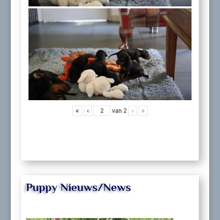
«
‹
van
2
›
»
Puppy Nieuws/News