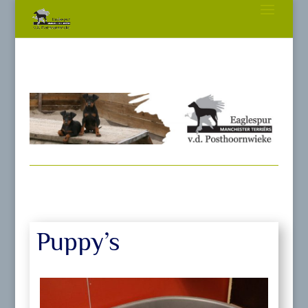
Puppy’s