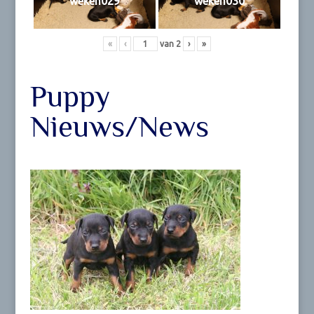
weken029
weken030
«
‹
van
2
›
»
Puppy
Nieuws/News