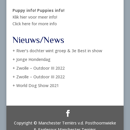
Puppy info!
Puppies info!
Klik hier voor meer info!
Click here for more info
Nieuws/News
+ River’s dochter wint groep & 3e Best in show
+ Jonge Hondendag
+ Zwolle – Outdoor III 2022
+ Zwolle – Outdoor III 2022
+ World Dog Show 2021
Copyright © Manchester Terriërs v.d. Posthoornwieke
& Eaglespur Manchester Terriërs